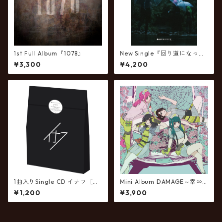
1st Full Album『1078』
New Single『回り道になった
としても結局それが順路だっ
¥3,300
¥4,200
たんだって事に気付けるのは
その道を越えてからなんだと
知ったから道中諦めずに歩み
続けられるかどうかで人生決
まると言っても過言ではなさ
そうだから折れそうになろう
が這ってでも進む事を選択し
た方がいいんだろうなって分
かってはいるんだけどさ』
［ライブ会場・公式サイト限
定デジパック仕様48Pフォトブ
ックレット盤］
1曲入りSingle CD イナフ［ラ
Mini Album DAMAGE～幸∞
イブ会場・公式サイト限定
～
¥1,200
¥3,900
盤］