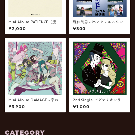
Mini Album PATIENCE［流通
現体制思い出アクリルスタン
盤］
ド(全8種)
¥2,000
¥800
Mini Album DAMAGE～幸∞
2nd.Single ピグマリオンラン
～
ド［流通盤］
¥3,900
¥1,000
CATEGORY