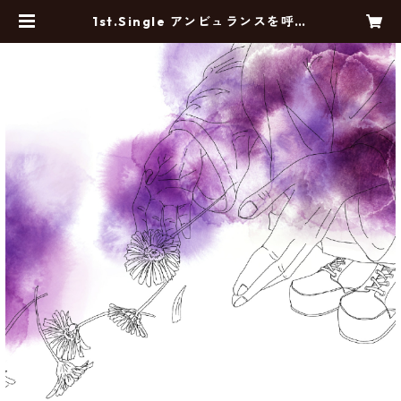
1st.Single アンビュランスを呼ば
ないで［流通盤］ | 《MARKET SH
OP STORE》ONLINE SHOP STO
RE