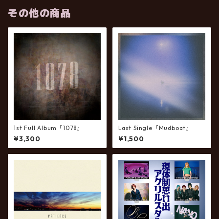
その他の商品
1st Full Album『1078』
Last Single『Mudboat』
¥3,300
¥1,500